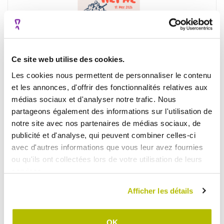
Ce site web utilise des cookies.
Les cookies nous permettent de personnaliser le contenu
et les annonces, d'offrir des fonctionnalités relatives aux
Facebook
Twitter
LinkedIn
médias sociaux et d'analyser notre trafic. Nous
partageons également des informations sur l'utilisation de
notre site avec nos partenaires de médias sociaux, de
Le dimanche 17 mai, les Rover et Tembo de la FNEL organisent à
publicité et d'analyse, qui peuvent combiner celles-ci
nouveau une marche solidaire en soutien aux projets au Népal.
avec d'autres informations que vous leur avez fournies
C’est une marche ouverte à tout le monde ! ????
ou qu'ils ont collectées lors de votre utilisation de leurs
services.
Chacun recherche un sponsor et choisit la distance qui lui
convient.
Afficher les détails
Le départ se fera au Home Saint Jean-Baptiste à Ahn.
OK
La participation est de 10€, à verser sur le compte “FNEL